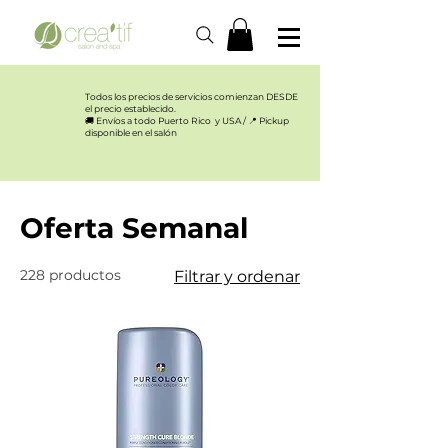
Todos los precios de servicios comienzan DESDE
el precio establecido.​
🚚 Envíos a todo Puerto Rico y USA / 📍 Pickup
disponible en el salón
Inicio
Oferta Semanal
Oferta Semanal
228 productos
Filtrar y ordenar