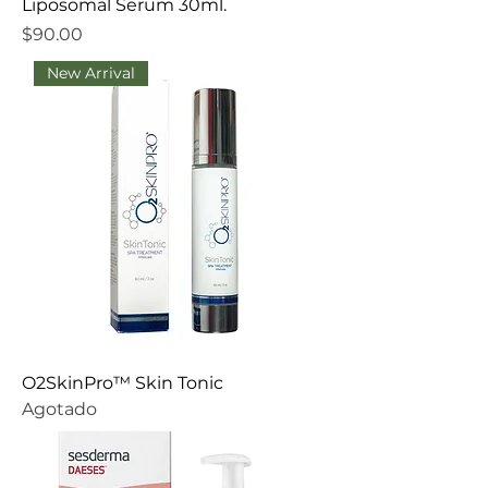
Liposomal Serum 30ml.
Precio
$90.00
New Arrival
O2SkinPro™ Skin Tonic
Agotado