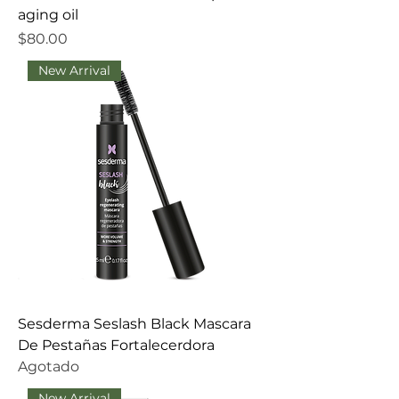
aging oil
Precio
$80.00
New Arrival
Sesderma Seslash Black Mascara
De Pestañas Fortalecerdora
Agotado
New Arrival