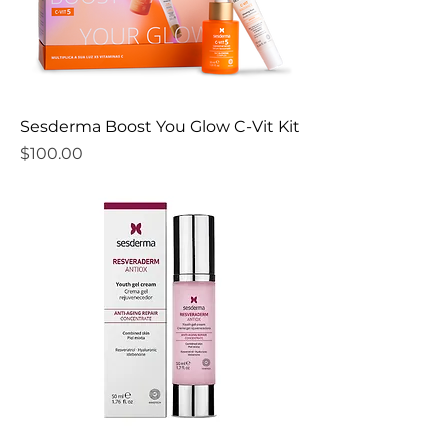
Sesderma Boost You Glow C-Vit Kit
Precio
$100.00