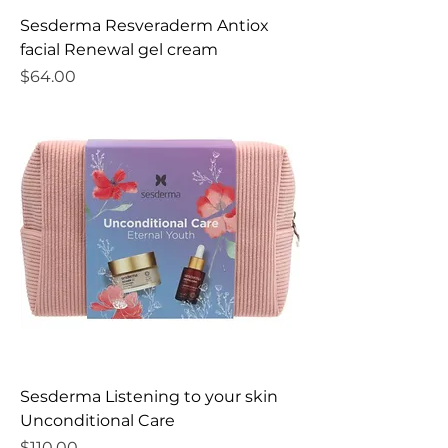
Sesderma Resveraderm Antiox
facial Renewal gel cream
Precio
$64.00
Sesderma Listening to your skin
Unconditional Care
Precio
$110.00