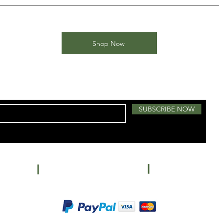
Shop Now
SUBSCRIBE NOW
Centro C
Salon:
787-789-6412
ail.com
Phone:
Esmeral