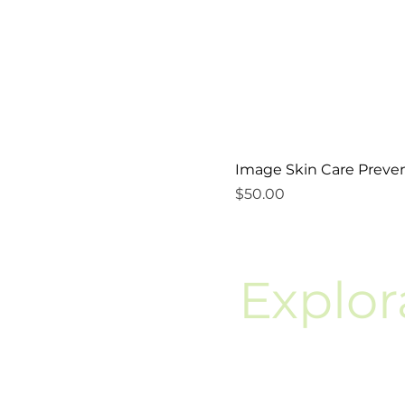
Image Skin Care Preven
Precio
$50.00
Explor