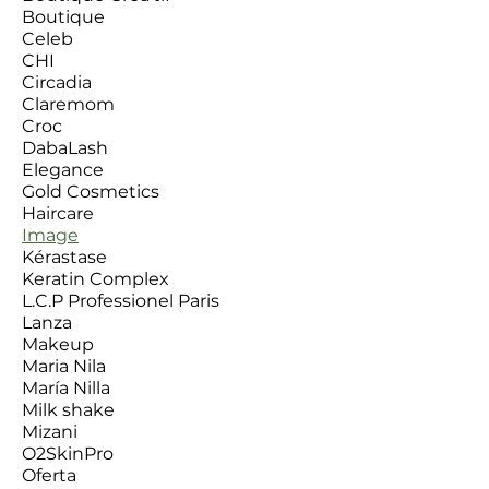
y dale a tu piel el cui
Boutique
Celeb
CHI
Circadia
Claremom
Croc
DabaLash
Elegance
Gold Cosmetics
Haircare
Image
Kérastase
Keratin Complex
L.C.P Professionel Paris
Lanza
Makeup
Maria Nila
María Nilla
Milk shake
Mizani
O2SkinPro
Oferta