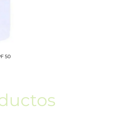
PF 50
oductos