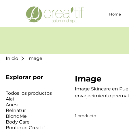
Home
Inicio
Image
Explorar por
Image
Image Skincare en Puert
Todos los productos
envejecimiento prematu
Alai
los rayos UV puede manc
Anesi
Ultimate Protection SPF
Belnatur
1 producto
BlondMe
Un truco esencial es ap
Body Care
retocar cada dos horas si
Boutique Crea’tif