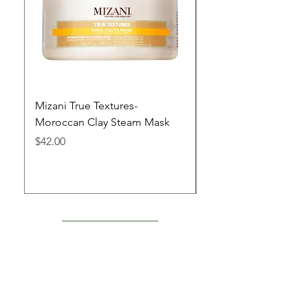
Mizani True Textures-
Copia de Mizani Curl
Moroccan Clay Steam Mask
Moisturizing Hair C
Precio
Precio
$42.00
$29.00
Shop Now