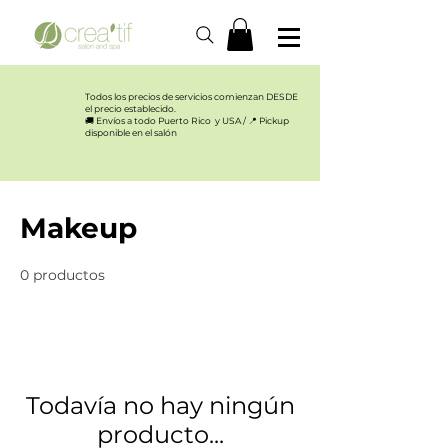
Todos los precios de servicios comienzan DESDE
el precio establecido.​
🚚 Envíos a todo Puerto Rico y USA / 📍 Pickup
disponible en el salón
Inicio
Makeup
Makeup
0 productos
Todavía no hay ningún
producto...