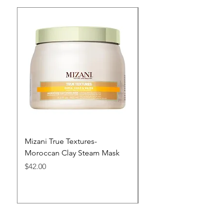
Mizani True Textures-
Copia de Mizani Curl
Moroccan Clay Steam Mask
Moisturizing Hair C
Precio
Precio
$42.00
$29.00