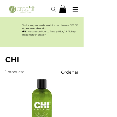
Todos los precios de servicios comienzan DESDE
el precio establecido.​
🚚 Envíos a todo Puerto Rico y USA / 📍 Pickup
disponible en el salón
Inicio
CHI
CHI
1 producto
Ordenar