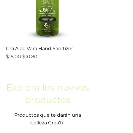
Chi Aloe Vera Hand Sanitizer
Precio
Precio de oferta
$18.00
$10.80
Explora los nuevos
productos
Productos que te darán una
belleza Crea'tif