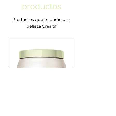
productos
Productos que te darán una
belleza Crea'tif
Mizani True Textures-
Copia de Mizani Curl