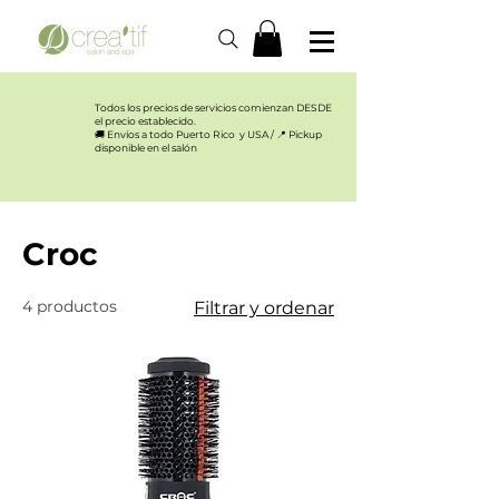
Todos los precios de servicios comienzan DESDE
el precio establecido.​
🚚 Envíos a todo Puerto Rico y USA / 📍 Pickup
disponible en el salón
Inicio
Croc
Croc
4 productos
Filtrar y ordenar