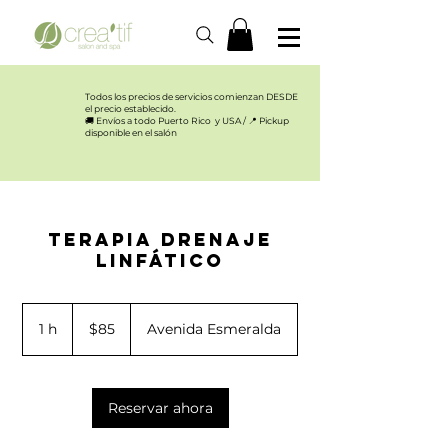
Todos los precios de servicios comienzan DESDE
el precio establecido.​
🚚 Envíos a todo Puerto Rico y USA / 📍 Pickup
disponible en el salón
Terapia Drenaje
Linfático
85
US
1 h
1
$85
Avenida Esmeralda
dollars
Reservar ahora