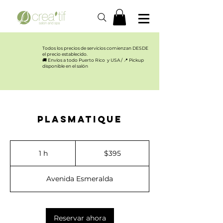
Todos los precios de servicios comienzan DESDE
el precio establecido.​
🚚 Envíos a todo Puerto Rico y USA / 📍 Pickup
disponible en el salón
Plasmatique
395
US
1 h
1
$395
dollars
Avenida Esmeralda
Reservar ahora