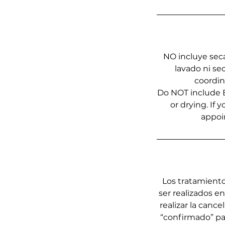
NO incluye seca
lavado ni se
coordina
Do NOT include B
or drying. If
appoi
Los tratamiento
ser realizados e
realizar la canc
“confirmado” par