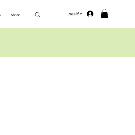
Iniciar sesión
a
More
​