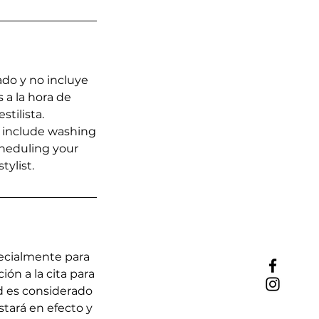
ado y no incluye
 a la hora de
stilista.
t include washing
cheduling your
ylist.
pecialmente para
ón a la cita para
ed es considerado
stará en efecto y