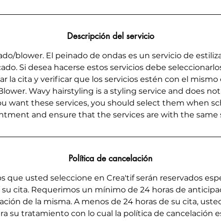
n
Descripción del servicio
do/blower. El peinado de ondas es un servicio de estiliz
cado. Si desea hacerse estos servicios debe seleccionarlos
r la cita y verificar que los servicios estén con el mismo e
lower. Wavy hairstyling is a styling service and does no
 you want these services, you should select them when s
ntment and ensure that the services are with the same st
Política de cancelación
s que usted seleccione en Crea'tif serán reservados es
n su cita. Requerimos un mínimo de 24 horas de anticipaci
elación de la misma. A menos de 24 horas de su cita, ust
a su tratamiento con lo cual la política de cancelación e