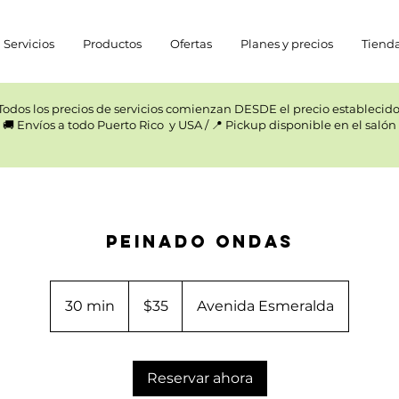
Servicios
Productos
Ofertas
Planes y precios
Tiend
Todos los precios de servicios comienzan DESDE el precio establecido.
🚚 Envíos a todo Puerto Rico y USA / 📍 Pickup disponible en el salón
Peinado Ondas
35
US
30 min
3
$35
Avenida Esmeralda
dollars
0
m
Reservar ahora
i