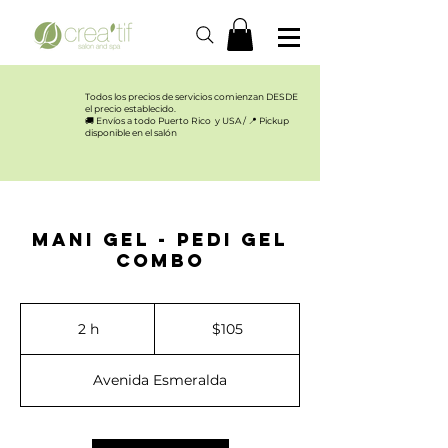
Todos los precios de servicios comienzan DESDE
el precio establecido.​
🚚 Envíos a todo Puerto Rico y USA / 📍 Pickup
disponible en el salón
Mani Gel - Pedi Gel
Combo
105
US
2 h
2
$105
dollars
h
Avenida Esmeralda