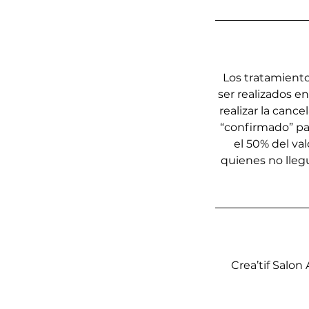
Los tratamiento
ser realizados e
realizar la canc
“confirmado” par
el 50% del val
quienes no llegu
Crea’tif Salo