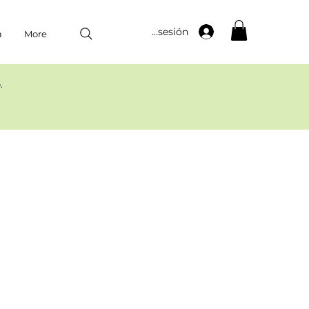
Iniciar sesión
a
More
​