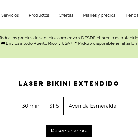
Servicios
Productos
Ofertas
Planes y precios
Tiend
Todos los precios de servicios comienzan DESDE el precio establecido.
🚚 Envíos a todo Puerto Rico y USA / 📍 Pickup disponible en el salón
Laser Bikini Extendido
115
US
30 min
3
$115
Avenida Esmeralda
dollars
0
m
Reservar ahora
i