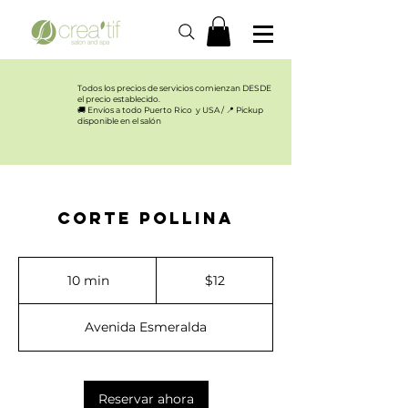
Todos los precios de servicios comienzan DESDE
el precio establecido.​
🚚 Envíos a todo Puerto Rico y USA / 📍 Pickup
disponible en el salón
Corte Pollina
12
US
10 min
1
$12
dollars
0
Avenida Esmeralda
m
i
n
Reservar ahora