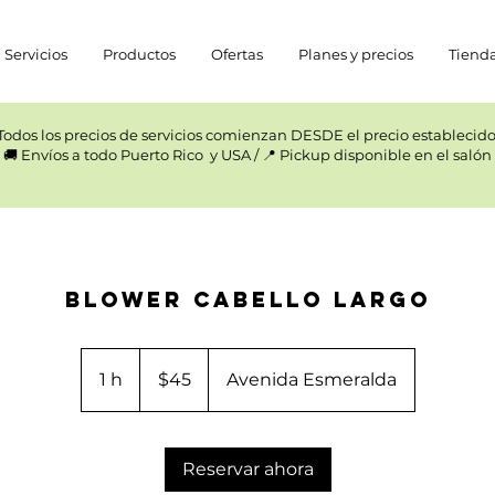
Servicios
Productos
Ofertas
Planes y precios
Tiend
Todos los precios de servicios comienzan DESDE el precio establecido.
🚚 Envíos a todo Puerto Rico y USA / 📍 Pickup disponible en el salón
Blower Cabello Largo
45
US
1 h
1
$45
Avenida Esmeralda
dollars
Reservar ahora