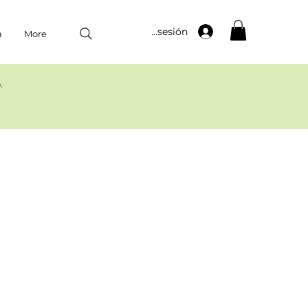
Iniciar sesión
a
More
​