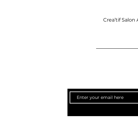
Crea’tif Salo
creatifsalonandspa@gm
Email: