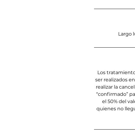
Largo 
Los tratamiento
ser realizados e
realizar la canc
“confirmado” par
el 50% del val
quienes no llegu