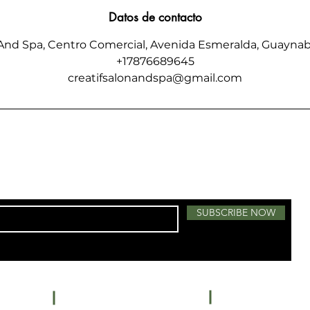
Datos de contacto
n And Spa, Centro Comercial, Avenida Esmeralda, Guaynab
+17876689645
creatifsalonandspa@gmail.com
SUBSCRIBE NOW
Centro C
Salon:
787-789-6412
ail.com
Phone: