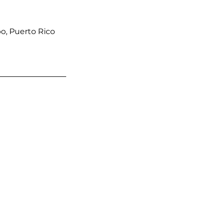
o, Puerto Rico
omercial Ponce de Leon, Ave.