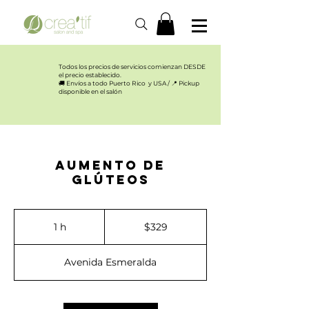
Todos los precios de servicios comienzan DESDE
el precio establecido.​
🚚 Envíos a todo Puerto Rico y USA / 📍 Pickup
disponible en el salón
Aumento de
Glúteos
329
US
1 h
1
$329
dollars
Avenida Esmeralda