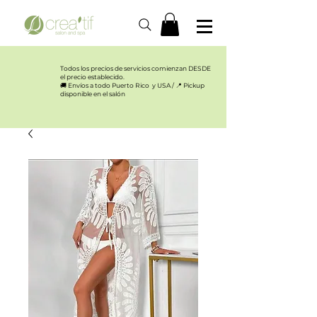
Todos los precios de servicios comienzan DESDE
el precio establecido.​
🚚 Envíos a todo Puerto Rico y USA / 📍 Pickup
disponible en el salón