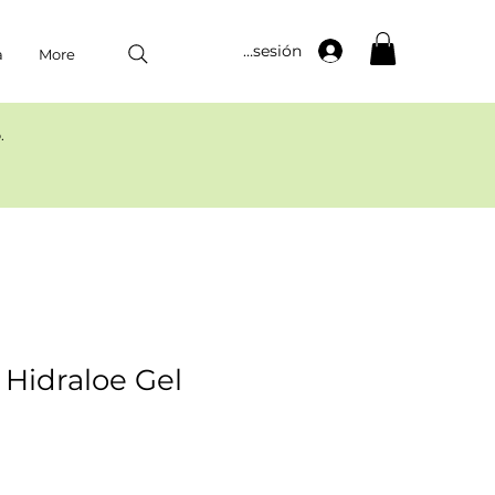
Iniciar sesión
a
More
​
Hidraloe Gel