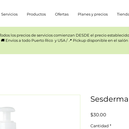
Servicios
Productos
Ofertas
Planes y precios
Tiend
Todos los precios de servicios comienzan DESDE el precio establecido.
🚚 Envíos a todo Puerto Rico y USA / 📍 Pickup disponible en el salón
Sesderma 
Precio
$30.00
Cantidad
*