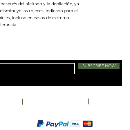
 después del afeitado y la depilación, ya
 disminuye las rojeces. Indicado para el
pieles, incluso en casos de extrema
lerancia.
SUBSCRIBE NOW
Centro C
Salon:
787-789-6412
ail.com
Phone:
Esmeral