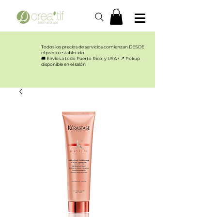
Todos los precios de servicios comienzan DESDE
el precio establecido.​
🚚 Envíos a todo Puerto Rico y USA / 📍 Pickup
disponible en el salón