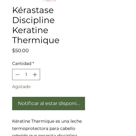
Kérastase
Discipline
Keratine
Thermique
Precio
$50.00
Cantidad
*
Agotado
Notificar al estar disponible
Kératine Thermique es una leche
termoprotectora para cabello
rebelde que necesita disciplina.