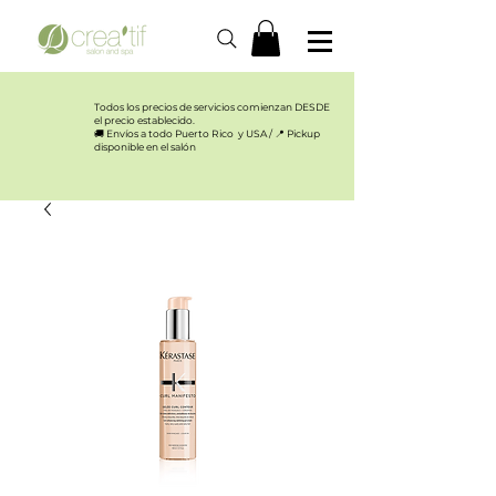
Todos los precios de servicios comienzan DESDE
el precio establecido.​
🚚 Envíos a todo Puerto Rico y USA / 📍 Pickup
disponible en el salón