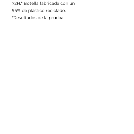
72H.* Botella fabricada con un
95% de plástico reciclado.
*Resultados de la prueba
instrumental inmediatamente
después de la aplicación de Bain
Satin Riche
SUBSCRIBE NOW
Email:
creatifsalonandspa@gmail.com