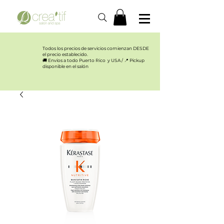
Todos los precios de servicios comienzan DESDE
el precio establecido.​
🚚 Envíos a todo Puerto Rico y USA / 📍 Pickup
disponible en el salón