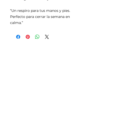
“Un respiro para tus manos y pies.
Perfecto para cerrar la semana en
calma.”
SUBSCRIBE NOW
Email:
creatifsalonandspa@gmail.com
Phone:
787-789-6412