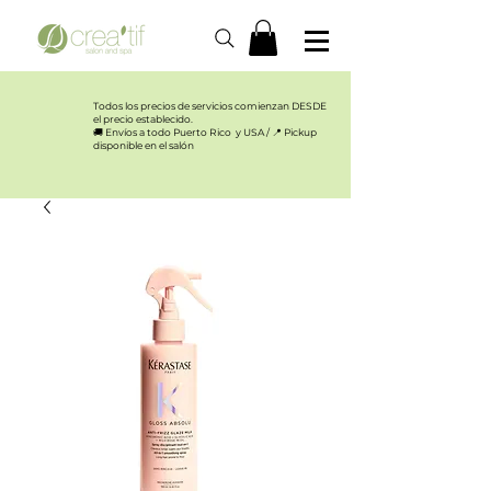
Todos los precios de servicios comienzan DESDE
el precio establecido.​
🚚 Envíos a todo Puerto Rico y USA / 📍 Pickup
disponible en el salón