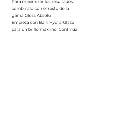
Para maximizar los resultados,
combínalo con el resto de la
gama Gloss Absolu:
Empieza con Bain Hydra-Glaze
para un brillo máximo. Continúa
con el acondicionador Insta Glaze.
Finalmente, peina con Glaze
Drops sin enjuague para el toque
final de brillo.
SUBSCRIBE NOW