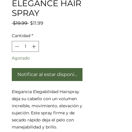
ELEGANCE HAIR
SPRAY
Precio
Precio de oferta
 $19.99 
$11.99
Cantidad
*
Agotado
Notificar al estar disponible
Elegancia Elegabilidad
Hairspray
deja su cabello con un volumen
increíble, movimiento, elevación y
sujeción. Este spray firme y de
secado rápido deja el pelo con
manejabilidad y brillo.