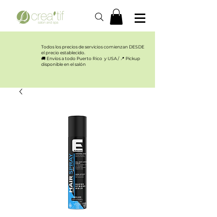
Todos los precios de servicios comienzan DESDE
el precio establecido.​
🚚 Envíos a todo Puerto Rico y USA / 📍 Pickup
disponible en el salón