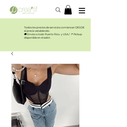
Todos los precios de servicios comienzan DESDE
el precio establecido.​
🚚 Envíos a todo Puerto Rico y USA / 📍 Pickup
disponible en el salón