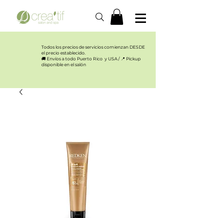
Todos los precios de servicios comienzan DESDE
el precio establecido.​
🚚 Envíos a todo Puerto Rico y USA / 📍 Pickup
disponible en el salón