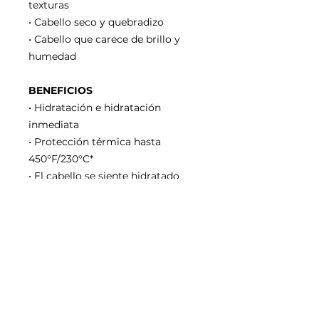
texturas
• Cabello seco y quebradizo
• Cabello que carece de brillo y
humedad
BENEFICIOS
• Hidratación e hidratación
inmediata
• Protección térmica hasta
450°F/230°C*
• El cabello se siente hidratado
hasta 72 horas**
• Condiciones instantáneas para
un cabello 10x más suave*
• Visualmente holgazas abiertas,
doma el frizz y desenreda el
cabello**