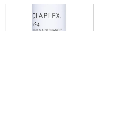
Olaplex Shampoo N°4
$30.00
Comprar ahora
Las 
woodlights
 no son solo una 
tendencia pasajera, sino una nueva 
forma de llevar la luz en el cabello: 
más natural, más cálida y más 
sofisticada. Si en 2025 buscas 
transformar tu look sin perder 
elegancia, esta técnica puede ser 