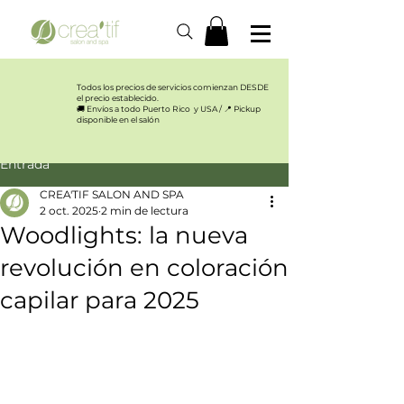
Todos los precios de servicios comienzan DESDE
el precio establecido.​
🚚 Envíos a todo Puerto Rico y USA / 📍 Pickup
disponible en el salón
Entrada
CREA'TIF SALON AND SPA
2 oct. 2025
2 min de lectura
Woodlights: la nueva
revolución en coloración
capilar para 2025